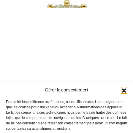
Gérer le consentement
Pour offrir les meilleures expériences, nous utilisons des technologies telles
SOLITAIRE
que les cookies pour stocker et/ou accéder aux informations des appareils.
Le fait de consentir à ces technologies nous permettra de traiter des données
SOLITAIRE OR DIAMANT
telles que le comportement de navigation ou les ID uniques sur ce site. Le fait
de ne pas consentir ou de retirer son consentement peut avoir un effet négatif
sur certaines caractéristiques et fonctions.
10900
€