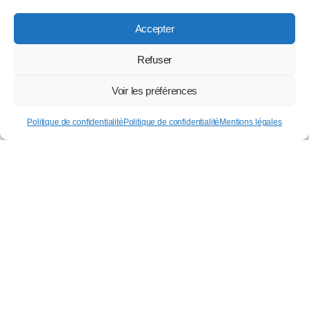
Accepter
Refuser
Voir les préférences
Paiement sécurisé
Politique de confidentialité
Politique de confidentialité
Mentions légales
STORE
SEARCH
ACCOUNT
Livraison
Bijoux contrôlés et certifiés