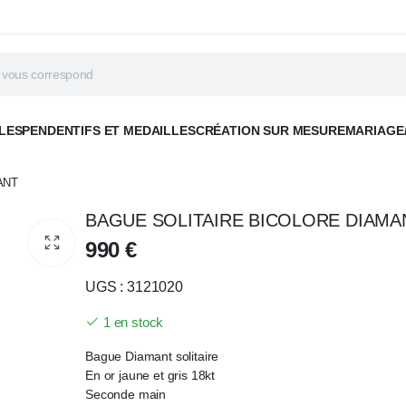
LES
PENDENTIFS ET MEDAILLES
CRÉATION SUR MESURE
MARIAGE
ANT
BAGUE SOLITAIRE BICOLORE DIAMA
990
€
UGS : 3121020
1 en stock
Bague Diamant solitaire
En or jaune et gris 18kt
Seconde main