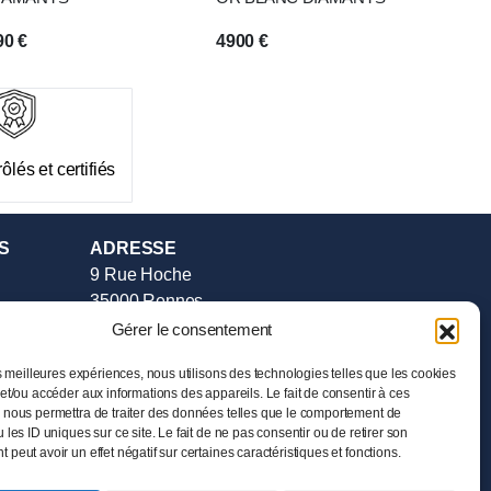
90
€
4900
€
ôlés et certifiés
S
ADRESSE
9 Rue Hoche
35000 Rennes
Tél :
02.99.385.385
Gérer le consentement
e vente
HORAIRES
es meilleures expériences, nous utilisons des technologies telles que les cookies
et/ou accéder aux informations des appareils. Le fait de consentir à ces
Mardi au Samedi
 nous permettra de traiter des données telles que le comportement de
de 11h00 à 19h00
 les ID uniques sur ce site. Le fait de ne pas consentir ou de retirer son
peut avoir un effet négatif sur certaines caractéristiques et fonctions.