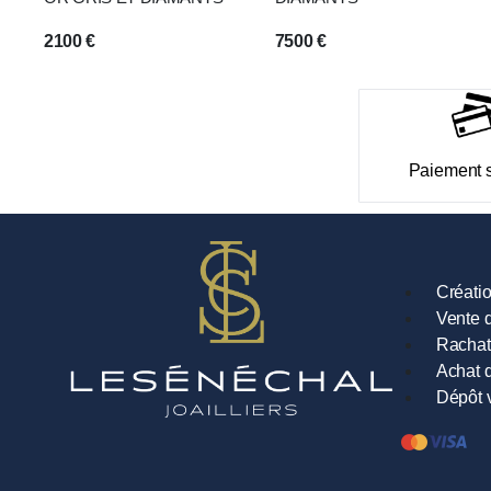
2100
€
7500
€
Paiement 
Créati
Vente d
Rachat
Achat d
Dépôt 