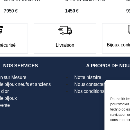
7950
€
1450
€
9
Bijoux contr
sécurisé
Livraison
NOS SERVICES
À PROPOS DE NOU
on sur Mesure
Notre histoire
e bijoux neufs et anciens
Nous contacter
 d’or
Nos conditions générales d
e bijoux
Pour offrir l
pour stocker 
vente
technologies
navigation ou
consentement 