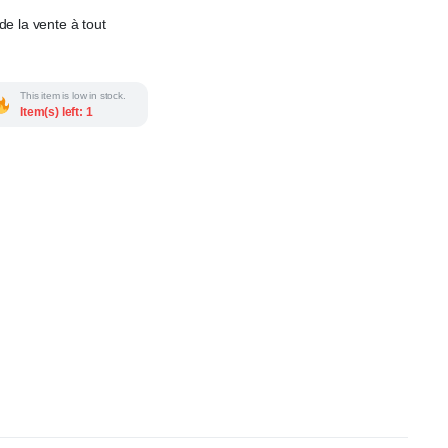
de la vente à tout
This item is low in stock.
Item(s) left: 1