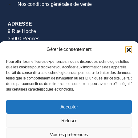
Nos conditions générales de vente
ADRESSE
9 Rue Hoche
35000 Rennes
Tél :
02.99.385.385
Gérer le consentement
HORAIRES
Pour offrir les meilleures expériences, nous utilisons des technologies telles
Mardi au Samedi
que les cookies pour stocker et/ou accéder aux informations des appareils.
Le fait de consentir à ces technologies nous permettra de traiter des données
de 11h00 à 19h00
telles que le comportement de navigation ou les ID uniques sur ce site. Le fait
de ne pas consentir ou de retirer son consentement peut avoir un effet négatif
sur certaines caractéristiques et fonctions.
© 2024 LESENECHAL – Tous droits réservés –
Mentions
légales
Accepter
Ce site est protégé par reCAPTCHA et la
Politique de
confidentialité
ainsi que les
Conditions d’utilisation
de
Refuser
Google s’appliquent.
Voir les préférences