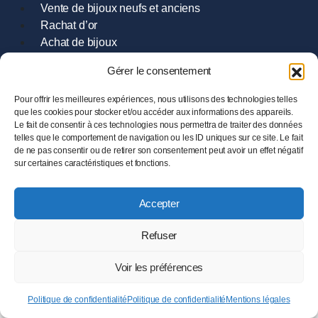
Vente de bijoux neufs et anciens
Rachat d’or
Achat de bijoux
Dépôt vente
Gérer le consentement
Pour offrir les meilleures expériences, nous utilisons des technologies telles
que les cookies pour stocker et/ou accéder aux informations des appareils.
À PROPOS DE NOUS
Le fait de consentir à ces technologies nous permettra de traiter des données
telles que le comportement de navigation ou les ID uniques sur ce site. Le fait
Notre histoire
de ne pas consentir ou de retirer son consentement peut avoir un effet négatif
Nous contacter
sur certaines caractéristiques et fonctions.
Nos conditions générales de vente
Accepter
ADRESSE
Refuser
9 Rue Hoche
35000 Rennes
Voir les préférences
Tél :
02.99.385.385
Politique de confidentialité
Politique de confidentialité
Mentions légales
HORAIRES
STORE
SEARCH
ACCOUNT