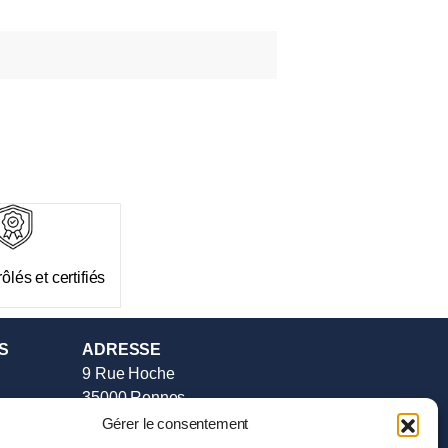
ôlés et certifiés
S
ADRESSE
9 Rue Hoche
35000 Rennes
Tél :
02.99.385.385
Gérer le consentement
e vente