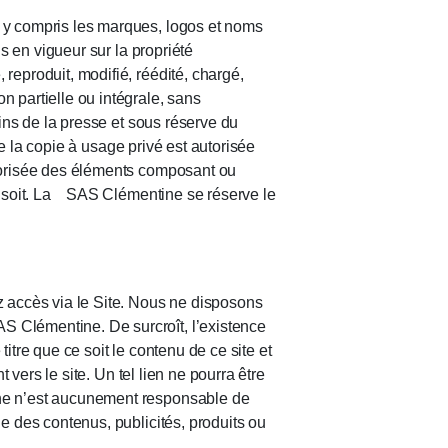
, y compris les marques, logos et noms
is en vigueur sur la propriété
reproduit, modifié, réédité, chargé,
n partielle ou intégrale, sans
oins de la presse et sous réserve du
ule la copie à usage privé est autorisée
utorisée des éléments composant ou
ce soit. La SAS Clémentine se réserve le
ez accès via le Site. Nous ne disposons
S Clémentine. De surcroît, l’existence
itre que ce soit le contenu de ce site et
 vers le site. Un tel lien ne pourra être
tine n’est aucunement responsable de
le des contenus, publicités, produits ou