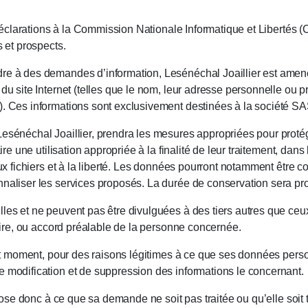
de déclarations à la Commission Nationale Informatique et Libertés
s et prospects.
dre à des demandes d’information, Lesénéchal Joaillier est amen
 du site Internet (telles que le nom, leur adresse personnelle ou p
). Ces informations sont exclusivement destinées à la société SA
Lesénéchal Joaillier, prendra les mesures appropriées pour prot
ire une utilisation appropriée à la finalité de leur traitement, dans 
aux fichiers et à la liberté. Les données pourront notamment être c
nnaliser les services proposés. La durée de conservation sera pr
lles et ne peuvent pas être divulguées à des tiers autres que c
iaire, ou accord préalable de la personne concernée.
out moment, pour des raisons légitimes à ce que ses données personn
e modification et de suppression des informations le concernant.
expose donc à ce que sa demande ne soit pas traitée ou qu’elle soi