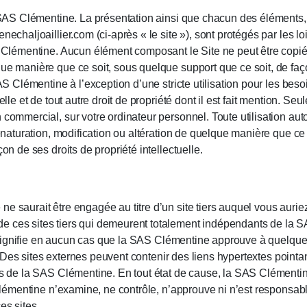
la SAS Clémentine. La présentation ainsi que chacun des éléments
nechaljoaillier.com (ci-après « le site »), sont protégés par les lo
S Clémentine. Aucun élément composant le Site ne peut être copié, 
ue manière que ce soit, sous quelque support que ce soit, de faço
SAS Clémentine à l’exception d’une stricte utilisation pour les bes
elle et de tout autre droit de propriété dont il est fait mention. Se
n commercial, sur votre ordinateur personnel. Toute utilisation a
 dénaturation, modification ou altération de quelque manière que 
on de ses droits de propriété intellectuelle.
e saurait être engagée au titre d’un site tiers auquel vous auri
 ces sites tiers qui demeurent totalement indépendants de la SA
ne signifie en aucun cas que la SAS Clémentine approuve à quelque t
it. Des sites externes peuvent contenir des liens hypertextes pointant
près de la SAS Clémentine. En tout état de cause, la SAS Clémen
S Clémentine n’examine, ne contrôle, n’approuve ni n’est responsab
es sites.