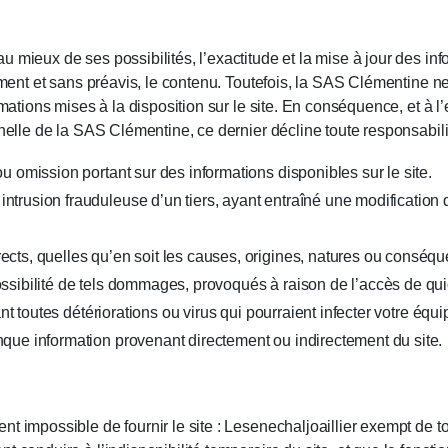
mieux de ses possibilités, l’exactitude et la mise à jour des infor
oment et sans préavis, le contenu. Toutefois, la SAS Clémentine ne 
ormations mises à la disposition sur le site. En conséquence, et à
nnelle de la SAS Clémentine, ce dernier décline toute responsabili
u omission portant sur des informations disponibles sur le site.
ntrusion frauduleuse d’un tiers, ayant entraîné une modification 
rects, quelles qu’en soit les causes, origines, natures ou cons
ssibilité de tels dommages, provoqués à raison de l’accès de quic
uant toutes détériorations ou virus qui pourraient infecter votre éq
nque information provenant directement ou indirectement du site.
nt impossible de fournir le site : Lesenechaljoaillier exempt de 