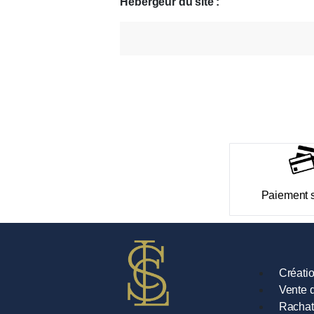
Hébergeur du site :
Paiement 
Créati
Vente d
Rachat