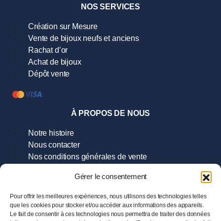
NOS SERVICES
Création sur Mesure
Vente de bijoux neufs et anciens
Rachat d’or
Achat de bijoux
Dépôt vente
À PROPOS DE NOUS
Notre histoire
Nous contacter
Nos conditions générales de vente
Gérer le consentement
ADRESSE
Pour offrir les meilleures expériences, nous utilisons des technologies telles
9 Rue Hoche
que les cookies pour stocker et/ou accéder aux informations des appareils.
35000 Rennes
Le fait de consentir à ces technologies nous permettra de traiter des données