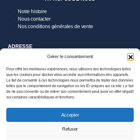
Notre histoire
Nous contacter
Nos conditions générales de vente
ADRESSE
9 Rue Hoche
Gérer le consentement
35000 Rennes
Tél :
02.99.385.385
Pour offrir les meilleures expériences, nous utilisons des technologies telles
que les cookies pour stocker et/ou accéder aux informations des appareils.
Le fait de consentir à ces technologies nous permettra de traiter des données
HORAIRES
telles que le comportement de navigation ou les ID uniques sur ce site. Le fait
Mardi au Samedi
de ne pas consentir ou de retirer son consentement peut avoir un effet négatif
de 11h00 à 19h00
sur certaines caractéristiques et fonctions.
Accepter
© 2024 LESENECHAL – Tous droits réservés –
Mentions
légales
Refuser
Ce site est protégé par reCAPTCHA et la
Politique de