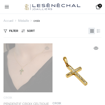
0
Accueil
Médaille
croix
FILTER
SORT
CROIX
CROIX
PENDENTIF CROIX CELTIQUE