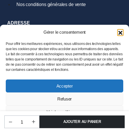
Nos conditions générales de vente
ADRESSE
9 Rue Hoche
Gérer le consentement
35000 Rennes
Tél :
02.99.385.385
Pour offrir les meilleures expériences, nous utilisons des technologies telles
que les cookies pour stocker et/ou accéder aux informations des appareils.
Le fait de consentir à ces technologies nous permettra de traiter des données
HORAIRES
telles que le comportement de navigation ou les ID uniques sur ce site. Le fait
Mardi au Samedi
de ne pas consentir ou de retirer son consentement peut avoir un effet négatif
de 11h00 à 19h00
sur certaines caractéristiques et fonctions.
Accepter
© 2024 LESENECHAL – Tous droits réservés –
Mentions
légales
Refuser
Ce site est protégé par reCAPTCHA et la
Politique de
confidentialité
ainsi que les
Conditions d’utilisation
de
Voir les préférences
Google s’appliquent.
AJOUTER AU PANIER
Politique de confidentialité
Politique de confidentialité
Mentions légales
STORE
SEARCH
ACCOUNT