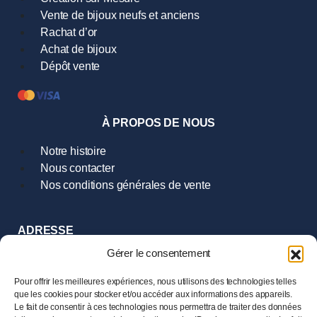
Vente de bijoux neufs et anciens
Rachat d’or
Achat de bijoux
Dépôt vente
À PROPOS DE NOUS
Notre histoire
Nous contacter
Nos conditions générales de vente
ADRESSE
9 Rue Hoche
Gérer le consentement
35000 Rennes
Tél :
02.99.385.385
Pour offrir les meilleures expériences, nous utilisons des technologies telles
que les cookies pour stocker et/ou accéder aux informations des appareils.
Le fait de consentir à ces technologies nous permettra de traiter des données
HORAIRES