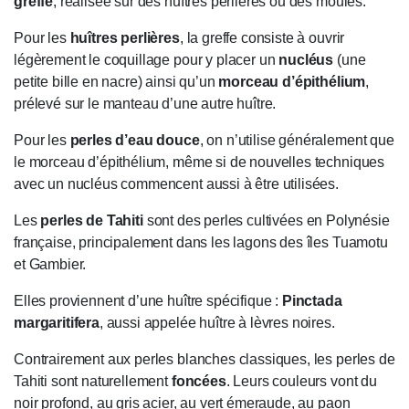
greffe
, réalisée sur des huîtres perlières ou des moules.
Pour les
huîtres perlières
, la greffe consiste à ouvrir
légèrement le coquillage pour y placer un
nucléus
(une
petite bille en nacre) ainsi qu’un
morceau d’épithélium
,
prélevé sur le manteau d’une autre huître.
Pour les
perles d’eau douce
, on n’utilise généralement que
le morceau d’épithélium, même si de nouvelles techniques
avec un nucléus commencent aussi à être utilisées.
Les
perles de Tahiti
sont des perles cultivées en Polynésie
française, principalement dans les lagons des îles Tuamotu
et Gambier.
Elles proviennent d’une huître spécifique :
Pinctada
margaritifera
, aussi appelée huître à lèvres noires.
Contrairement aux perles blanches classiques, les perles de
Tahiti sont naturellement
foncées
. Leurs couleurs vont du
noir profond, au gris acier, au vert émeraude, au paon