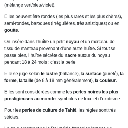
(mélange vert/bleu/violet).
Elles peuvent être rondes (les plus rares et les plus chères),
semi-rondes, baroques (irrégulières, très artistiques) ou en
goutte
.
On insère dans l’huître un petit
noyau
et un morceau de
tissu de manteau provenant d’une autre huître. Si tout se
passe bien, l’huître sécrète du
nacre
autour du noyau
pendant 18 à 24 mois : c’est la perle.
Elle se juge selon
le lustre
(brillance),
la surface
(pureté),
la
forme
,
la taille
(de 8 à 18 mm généralement),
la couleur
.
Elles sont considérées comme les
perles noires les plus
prestigieuses au monde
, symboles de luxe et d’exotisme.
Pour les
perles de culture de Tahiti
, les règles sont très
strictes.