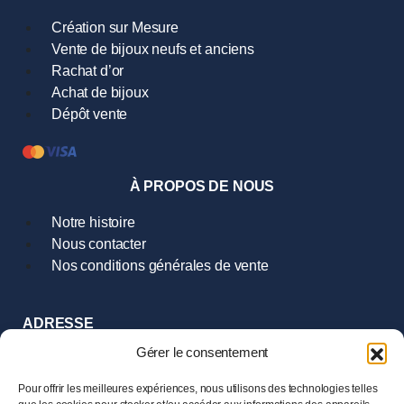
Création sur Mesure
Vente de bijoux neufs et anciens
Rachat d’or
Achat de bijoux
Dépôt vente
À PROPOS DE NOUS
Notre histoire
Nous contacter
Nos conditions générales de vente
ADRESSE
9 Rue Hoche
Gérer le consentement
35000 Rennes
Tél :
02.99.385.385
Pour offrir les meilleures expériences, nous utilisons des technologies telles