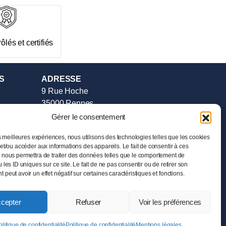
ôlés et certifiés
S
ADRESSE
9 Rue Hoche
35000 Rennes
Tél :
02.99.385.385
Gérer le consentement
e vente
HORAIRES
es meilleures expériences, nous utilisons des technologies telles que les cookies
et/ou accéder aux informations des appareils. Le fait de consentir à ces
Mardi au Samedi
 nous permettra de traiter des données telles que le comportement de
de 11h00 à 19h00
 les ID uniques sur ce site. Le fait de ne pas consentir ou de retirer son
peut avoir un effet négatif sur certaines caractéristiques et fonctions.
cepter
Refuser
Voir les préférences
liquent.
olitique de confidentialité
Politique de confidentialité
Mentions légales