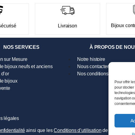
Bijoux contr
sécurisé
Livraison
NOS SERVICES
À PROPOS DE NOU
on sur Mesure
Notre histoire
e bijoux neufs et anciens
Nous contacter
 d’or
Nos conditions générales d
e bijoux
Pour offrir l
pour stocker 
vente
technologies
navigation ou
consentement 
s légales
Ac
nfidentialité
ainsi que les
Conditions d’utilisation
de Google s’app
P