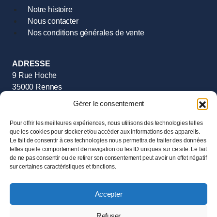
Notre histoire
Nous contacter
Nos conditions générales de vente
ADRESSE
9 Rue Hoche
35000 Rennes
Tél :
02.99.385.385
Gérer le consentement
HORAIRES
Pour offrir les meilleures expériences, nous utilisons des technologies telles
Mardi au Samedi
que les cookies pour stocker et/ou accéder aux informations des appareils.
de 11h00 à 19h00
Le fait de consentir à ces technologies nous permettra de traiter des données
telles que le comportement de navigation ou les ID uniques sur ce site. Le fait
de ne pas consentir ou de retirer son consentement peut avoir un effet négatif
sur certaines caractéristiques et fonctions.
© 2024 LESENECHAL – Tous droits réservés –
Mentions
légales
Accepter
Ce site est protégé par reCAPTCHA et la
Politique de
confidentialité
ainsi que les
Conditions d’utilisation
de
Refuser