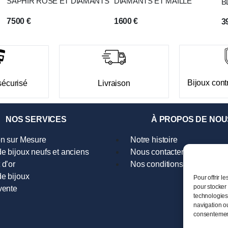
SAPHIR ROSE ET DIAMANTS
DIAMANTS ET MAILLE
B
D
7500
€
1600
€
3
Bijoux contr
sécurisé
Livraison
NOS SERVICES
À PROPOS DE NOU
on sur Mesure
Notre histoire
e bijoux neufs et anciens
Nous contacter
 d’or
Nos conditions générales d
e bijoux
Pour offrir l
pour stocker 
vente
technologies
navigation ou
consentement 