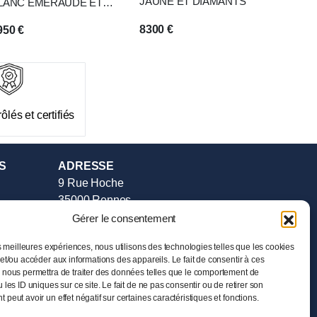
JAUNE ET DIAMANTS
LANC ÉMERAUDE ET
IAMANTS
8300
€
950
€
ôlés et certifiés
S
ADRESSE
9 Rue Hoche
35000 Rennes
Tél :
02.99.385.385
Gérer le consentement
e vente
HORAIRES
es meilleures expériences, nous utilisons des technologies telles que les cookies
et/ou accéder aux informations des appareils. Le fait de consentir à ces
Mardi au Samedi
 nous permettra de traiter des données telles que le comportement de
de 11h00 à 19h00
 les ID uniques sur ce site. Le fait de ne pas consentir ou de retirer son
peut avoir un effet négatif sur certaines caractéristiques et fonctions.