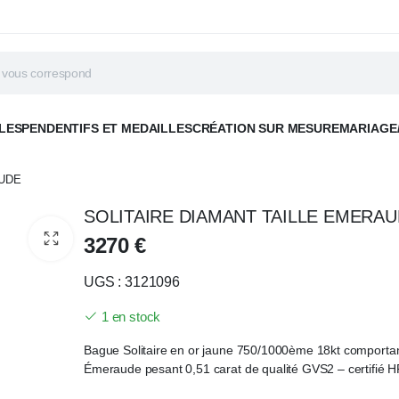
LES
PENDENTIFS ET MEDAILLES
CRÉATION SUR MESURE
MARIAGE
AUDE
SOLITAIRE DIAMANT TAILLE EMERA
3270
€
UGS : 3121096
1 en stock
Bague Solitaire en or jaune 750/1000ème 18kt comportant
Émeraude pesant 0,51 carat de qualité GVS2 – certifié 