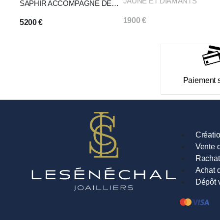
JAUNE ET DIAMANTS
SAPHIR ACCOMPAGNÉ DE
DEUX DIAMANTS
1900
€
5200
€
Paiement 
Créati
Vente d
Rachat
Achat d
Dépôt 