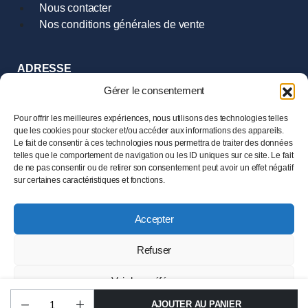
Nous contacter
Nos conditions générales de vente
ADRESSE
9 Rue Hoche
Gérer le consentement
35000 Rennes
Tél :
02.99.385.385
Pour offrir les meilleures expériences, nous utilisons des technologies telles
que les cookies pour stocker et/ou accéder aux informations des appareils.
Le fait de consentir à ces technologies nous permettra de traiter des données
HORAIRES
telles que le comportement de navigation ou les ID uniques sur ce site. Le fait
Mardi au Samedi
de ne pas consentir ou de retirer son consentement peut avoir un effet négatif
de 11h00 à 19h00
sur certaines caractéristiques et fonctions.
Accepter
© 2024 LESENECHAL – Tous droits réservés –
Mentions
légales
Refuser
Ce site est protégé par reCAPTCHA et la
Politique de
confidentialité
ainsi que les
Conditions d’utilisation
de
Voir les préférences
Google s’appliquent.
AJOUTER AU PANIER