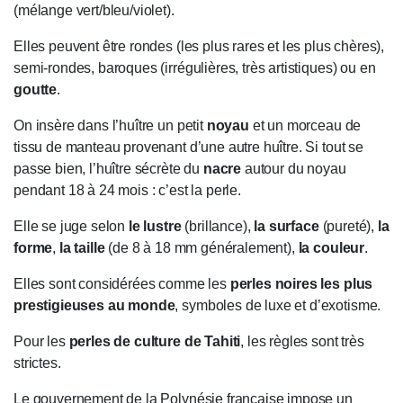
(mélange vert/bleu/violet).
Elles peuvent être rondes (les plus rares et les plus chères),
semi-rondes, baroques (irrégulières, très artistiques) ou en
goutte
.
On insère dans l’huître un petit
noyau
et un morceau de
tissu de manteau provenant d’une autre huître. Si tout se
passe bien, l’huître sécrète du
nacre
autour du noyau
pendant 18 à 24 mois : c’est la perle.
Elle se juge selon
le lustre
(brillance),
la surface
(pureté),
la
forme
,
la taille
(de 8 à 18 mm généralement),
la couleur
.
Elles sont considérées comme les
perles noires les plus
prestigieuses au monde
, symboles de luxe et d’exotisme.
Pour les
perles de culture de Tahiti
, les règles sont très
strictes.
Le gouvernement de la Polynésie française impose un