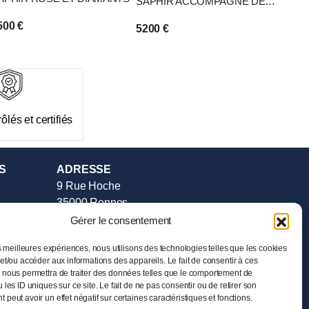
SAPHIR ACCOMPAGNÉ DE
DEUX DIAMANTS
500
€
5200
€
ôlés et certifiés
S
ADRESSE
9 Rue Hoche
35000 Rennes
Tél :
02.99.385.385
Gérer le consentement
e vente
HORAIRES
es meilleures expériences, nous utilisons des technologies telles que les cookies
et/ou accéder aux informations des appareils. Le fait de consentir à ces
Mardi au Samedi
 nous permettra de traiter des données telles que le comportement de
de 11h00 à 19h00
 les ID uniques sur ce site. Le fait de ne pas consentir ou de retirer son
peut avoir un effet négatif sur certaines caractéristiques et fonctions.