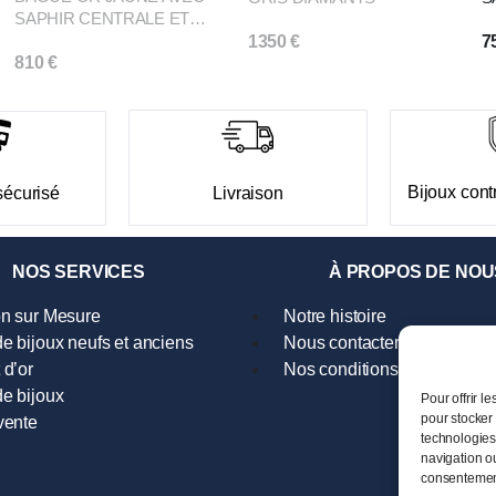
SAPHIR CENTRALE ET
DIAMANTS
1350
€
7
810
€
Bijoux contr
sécurisé
Livraison
NOS SERVICES
À PROPOS DE NOU
on sur Mesure
Notre histoire
e bijoux neufs et anciens
Nous contacter
 d’or
Nos conditions générales d
e bijoux
Pour offrir l
pour stocker 
vente
technologies
navigation ou
consentement 