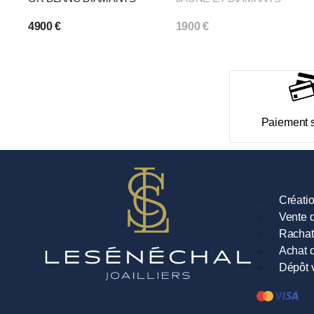
4900
€
1900
€
Paiement 
Créati
Vente d
Rachat
Achat d
Dépôt 