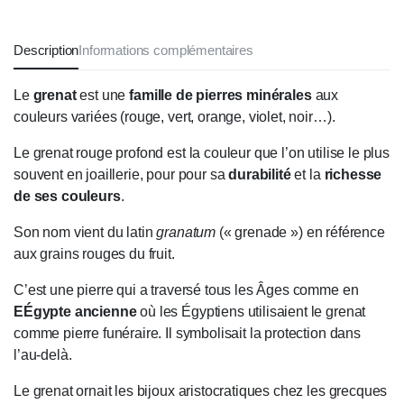
Description
Informations complémentaires
Le
grenat
est une
famille de pierres minérales
aux
couleurs variées (rouge, vert, orange, violet, noir…).
Le grenat rouge profond est la couleur que l’on utilise le plus
souvent en joaillerie, pour pour sa
durabilité
et la
richesse
de ses couleurs
.
Son nom vient du latin
granatum
(« grenade ») en référence
aux grains rouges du fruit.
C’est une pierre qui a traversé tous les Âges comme en
E
Égypte ancienne
où les Égyptiens utilisaient le grenat
comme pierre funéraire. Il symbolisait la protection dans
l’au-delà.
Le grenat ornait les bijoux aristocratiques chez les grecques