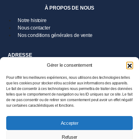
À PROPOS DE NOUS
Notre histoire
Nous contacter
Nos conditions générales de vente
ADRESSE
9 Rue Hoche
Gérer le consentement
35000 Rennes
Tél :
02.99.385.385
Pour offrir les meilleures expériences, nous utilisons des technologies telles
que les cookies pour stocker et/ou accéder aux informations des appareils.
Le fait de consentir à ces technologies nous permettra de traiter des données
HORAIRES
telles que le comportement de navigation ou les ID uniques sur ce site. Le fait
Mardi au Samedi
de ne pas consentir ou de retirer son consentement peut avoir un effet négatif
de 11h00 à 19h00
sur certaines caractéristiques et fonctions.
Accepter
© 2024 LESENECHAL – Tous droits réservés –
Mentions
légales
Refuser