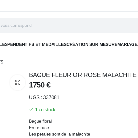
LES
PENDENTIFS ET MEDAILLES
CRÉATION SUR MESURE
MARIAGE
TS
BAGUE FLEUR OR ROSE MALACHITE
1750
€
UGS : 337081
1 en stock
Bague floral
En or rose
Les pétales sont de la malachite