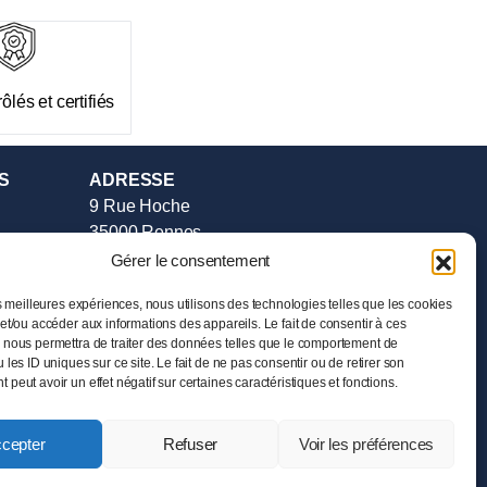
ôlés et certifiés
S
ADRESSE
9 Rue Hoche
35000 Rennes
Tél :
02.99.385.385
Gérer le consentement
e vente
HORAIRES
es meilleures expériences, nous utilisons des technologies telles que les cookies
et/ou accéder aux informations des appareils. Le fait de consentir à ces
Mardi au Samedi
 nous permettra de traiter des données telles que le comportement de
de 11h00 à 19h00
 les ID uniques sur ce site. Le fait de ne pas consentir ou de retirer son
peut avoir un effet négatif sur certaines caractéristiques et fonctions.
cepter
Refuser
Voir les préférences
liquent.