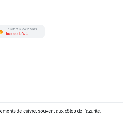
This item is low in stock.
Item(s) left: 1
ements de cuivre, souvent aux côtés de l’azurite.