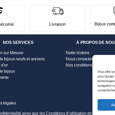
Bijoux contr
sécurisé
Livraison
NOS SERVICES
À PROPOS DE NOU
on sur Mesure
Notre histoire
e bijoux neufs et anciens
Nous contacter
 d’or
Nos conditions générales d
e bijoux
Pour offrir l
pour stocker 
vente
technologies
navigation ou
consentement 
s légales
Ac
nfidentialité
ainsi que les
Conditions d’utilisation
de Google s’app