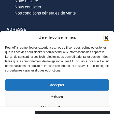
Notre histoire
Nous contacter
Nos conditions générales de vente
ADRESSE
9 Rue Hoche
Gérer le consentement
35000 Rennes
Tél :
02.99.385.385
Pour offrir les meilleures expériences, nous utilisons des technologies telles
que les cookies pour stocker et/ou accéder aux informations des appareils.
Le fait de consentir à ces technologies nous permettra de traiter des données
HORAIRES
telles que le comportement de navigation ou les ID uniques sur ce site. Le fait
Mardi au Samedi
de ne pas consentir ou de retirer son consentement peut avoir un effet négatif
de 11h00 à 19h00
sur certaines caractéristiques et fonctions.
Accepter
© 2024 LESENECHAL – Tous droits réservés –
Mentions
légales
Refuser
Ce site est protégé par reCAPTCHA et la
Politique de
Voir les préférences
confidentialité
ainsi que les
Conditions d’utilisation
de
Google s’appliquent.